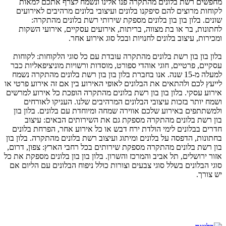
מחפשים רשת בלונים מהתקרה פנו אלינו ונשמח לצרף אתכם למאות
לקוחות מרוצים להם סיפקנו בלונים ועיצובי בלונים מרהיבים לאירועים
שונים. בלון בון בון בלונים מספקת שירותי רשת בלונים מהתקרה:
לחתונות, בר או בת מצווה, בריתות, אירועים עסקיים, אירועי השקות
ומכירות, עיצוב בלונים לחנויות ובכל סוג אירוע אחר.
בלון בון בון רשת בלונים מהתקרה עובדת עם כל סוגי הלקוחות: לקוחות
עסקיים, פרטיים, חוגי אוהדי ספורט, מוסדות ורשויות מוניציפאליות כבר
למעלה מ-15 שנה. אנו בחברת בלון בון בון רשת בלונים מהתקרה נשמח
לייעץ לכם ולהתאים את הבלונים לאופי האירוע בין אם זה אירוע פרטי או
אירוע עסקי. בלון בון בון רשת בלונים מהתקרה הופכת כל אירוע למרשים
ושמח יותר בזכות עיצובי הבלונים המרהיבים שלנו. העניקו לאורחים
ולמשתתפים באירוע שלכם אווירה שמחה ומיוחדת עם בלונים. בלון בון
בון רשת בלונים מהתקרה מספקת גם את השירותים הבאים: עיצוב
חדרים בבלונים לימי הולדת ירח דבש או כל אירוע אחר, הפרחת בלונים
בחתונות, הדפסה על בלונים ומיתוג ועיצוב רשת בלונים מהתקרה. בלון בון
בון רשת בלונים מהתקרה מספקת שירותים בכל רחבי הארץ: צפון, דרום,
אזור ירושלים, תל אביב והמרכז והשרון. בלון בון בון בלונים מספקת את כל
סוגי הבלונים בשלל סוגי צבעים וצורות כולל ניפוח הבלונים עם הליום אם
יש צורך.