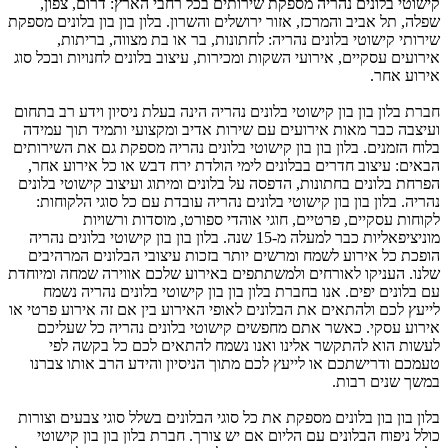
קישוטי בלונים נהריה מספקת שירותים בכל רחבי הארץ: דרום, צפון,
שפלה, תל אביב והמרכז, אזור ירושלים והשרון. בלון בון בון בלונים מספקת
שירותי קישוטי בלונים נהריה: לחתונות, בר או בת מצווה, בריתות,
אירועים עסקיים, אירועי השקות ומכירות, עיצוב בלונים לחנויות ובכל סוג
אירוע אחר.
חברת בלון בון בון קישוטי בלונים נהריה הינה בעלת ניסיון וידע רב בתחום
ועיצבה כבר מאות אירועים עם שירות אדיב ומקצועי ותמיד תוך עמידה
בלוח הזמנים. בלון בון בון קישוטי בלונים נהריה מספקת גם את השירותים
הבאים: עיצוב חדרים בבלונים לימי הולדת ירח דבש או כל אירוע אחר,
הפרחת בלונים בחתונות, הדפסה על בלונים ומיתוג ועיצוב קישוטי בלונים
נהריה. בלון בון בון קישוטי בלונים נהריה עובדת עם כל סוגי הלקוחות:
לקוחות עסקיים, פרטיים, חוגי אוהדי ספורט, מוסדות ורשויות
מוניציפאליות כבר למעלה מ-15 שנה. בלון בון בון קישוטי בלונים נהריה
הופכת כל אירוע לשמח ומרשים יותר בזכות עיצובי הבלונים המרהיבים
שלנו. העניקו לאורחים ולמשתתפים באירוע שלכם אווירה שמחה ומיוחדת
עם בלונים יפים. אנו בחברת בלון בון בון קישוטי בלונים נהריה נשמח
לייעץ לכם ולהתאים את הבלונים לאופי האירוע בין אם זה אירוע פרטי או
אירוע עסקי. כאשר אתם מחפשים קישוטי בלונים נהריה כל שעליכם
לעשות הוא להתקשר אלינו ואנו נשמח להתאים לכם כל בקשה לפי
טעמכם ודרישתכם או לייעץ לכם מתוך הניסיון והידע הרב אותו צברנו
במשך שנים רבות.
בלון בון בון בלונים מספקת את כל סוגי הבלונים בשלל סוגי צבעים וצורות
כולל ניפוח הבלונים עם הליום אם יש צורך. חברת בלון בון בון קישוטי