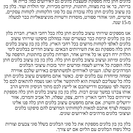
בלונים חתן כלה מספקת ומעצבת בלונים גם לאירועים כמו: ברית או
בריתה, בר או בת מצווה, חתונות, קידום מכירות, ימי הולדת ועוד. בלון בון
בון עיצוב בלונים חתן כלה עובדת עם כל סוגי הלקוחות: לקוחות עסקיים,
פרטיים, חוגי אוהדי ספורט, מוסדות ורשויות מוניציפאליות כבר למעלה
מ-15 שנה.
אנו מספקים שירותי עיצוב בלונים חתן כלה בכל רחבי הארץ. חברת בלון
בון בון בלונים קיימת כבר כעשרים שנה במהלכן סיפקנו שירותי עיצוב
בלונים לאלפי לקוחות מרוצים בכל רחבי הארץ. בלון בון בון עיצוב בלונים
חתן כלה מספקת גם את השירותים הבאים: עיצוב חדרים בבלונים לימי
הולדת ירח דבש או כל אירוע אחר, הפרחת בלונים בחתונות, הדפסה על
בלונים ומיתוג ועיצוב עיצוב בלונים חתן כלה. בלון בון בון עיצוב בלונים חתן
כלה הופכת כל אירוע לשמח ומרשים יותר בזכות עיצובי הבלונים
המרהיבים שלנו. העניקו לאורחים ולמשתתפים באירוע שלכם אווירה
שמחה ומיוחדת עם בלונים יפים. כאשר אתם מחפשים עיצוב בלונים חתן
כלה כל שעליכם לעשות הוא להתקשר אלינו ואנו נשמח להתאים לכם כל
בקשה לפי טעמכם ודרישתכם או לייעץ לכם מתוך הניסיון והידע הרב
אותו צברנו במשך שנים רבות. בלון בון בון עיצוב בלונים חתן כלה מספקת
שירותים בכל רחבי הארץ: דרום, צפון, שפלה, תל אביב והמרכז, אזור
ירושלים והשרון. אם אתם מחפשים עיצוב בלונים חתן כלה פנו אלינו
ונשמח לצרף אתכם למאות לקוחותינו המרוצים להם סיפקנו בלונים
ועיצובי בלונים מרהיבים לאירועים שונים.
בלון בון בון בלונים מספקת את כל סוגי הבלונים בשלל סוגי צבעים וצורות
כולל ניפוח הבלונים עם הליום אם יש צורך.