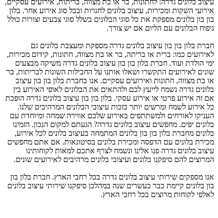
עיצוב בלונים גדרה: לחתונות, בר או בת מצווה, בריתות, אירועים עסקיים,
אירועי השקות ומכירות, עיצוב בלונים לחנויות ובכל סוג אירוע אחר. בלון
בון בון בלונים מספקת את כל סוגי הבלונים בשלל סוגי צבעים וצורות כולל
ניפוח הבלונים עם הליום אם יש צורך.
חברת בלון בון בון עיצוב בלונים גדרה מספקת ומעצבת בלונים גם
לאירועים כמו: ברית או בריתה, בר או בת מצווה, חתונות, קידום מכירות,
ימי הולדת ועוד. חברת בלון בון בון עיצוב בלונים גדרה משיקה מבצעים
שונים לאירועים התקשרו ושאלו אותנו על החבילות השונות לבריתות, בר
או בת מצווה, חתונות ואירועים עסקיים. אנו בחברת בלון בון בון עיצוב
בלונים גדרה נשמח לייעץ לכם ולהתאים את הבלונים לאופי האירוע בין
אם זה אירוע פרטי או אירוע עסקי. בלון בון בון עיצוב בלונים גדרה הופכת
כל אירוע לשמח ומרשים יותר בזכות עיצובי הבלונים המרהיבים שלנו.
העניקו לאורחים ולמשתתפים באירוע שלכם אווירה שמחה ומיוחדת עם
בלונים יפים. מחפשים עיצוב בלונים גדרה? הגעתם למקום הנכון. הזמינו
בלונים מחברת בלון בון בון בלונים המתמחה בעיצוב בלונים לכל אירוע,
מכירת בלונים עם הדפסה ומכירת בלונים בסיטונאות. אם אתם מחפשים
עיצוב בלונים גדרה פנו אלינו ונשמח לצרף אתכם למאות לקוחותינו
המרוצים להם סיפקנו בלונים ועיצובי בלונים מרהיבים לאירועים שונים.
אנו מספקים שירותי עיצוב בלונים גדרה בכל רחבי הארץ. חברת בלון בון
בון בלונים קיימת כבר כעשרים שנה במהלכן סיפקנו שירותי עיצוב בלונים
לאלפי לקוחות מרוצים בכל רחבי הארץ.