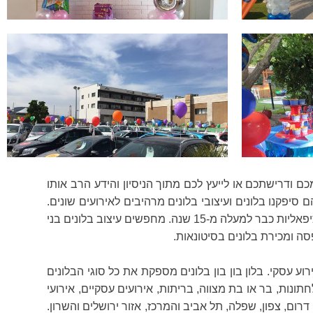
ודרישתכם או לייעץ לכם מתוך הניסיון והידע הרב אותו
יפקנו בלונים ועיצובי בלונים מרהיבים לאירועים שונים.
בלון בון בון עיצוב בלונים בני ברק עובדת עם כל סוגי הלקוחות: לקוחות עסקיים, פרטיים, חוגי אוהדי ספורט, מוסדות ורשויות מוניציפאליות כבר למעלה מ-15 שנה. מחפשים עיצוב בלונים בני
סה ומכירת בלונים בסיטונאות.
וע עסקי. בלון בון בון בלונים מספקת את כל סוגי הבלונים
חתונות, בר או בת מצווה, בריתות, אירועים עסקיים, אירועי
דרום, צפון, שפלה, תל אביב והמרכז, אזור ירושלים והשרון.