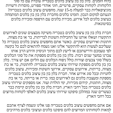
בלוח הזמנים. בלון בון בון עיצוב בלונים בטבריה עובדת עם כל סוגי
הלקוחות: לקוחות עסקיים, פרטיים, חוגי אוהדי ספורט, מוסדות ורשויות
מוניציפאליות כבר למעלה מ-15 שנה. מחפשים עיצוב בלונים בטבריה?
הגעתם למקום הנכון. הזמינו בלונים מחברת בלון בון בון בלונים המתמחה
בעיצוב בלונים לכל אירוע, מכירת בלונים עם הדפסה ומכירת בלונים
בסיטונאות.
חברת בלון בון בון עיצוב בלונים בטבריה משיקה מבצעים שונים לאירועים
התקשרו ושאלו אותנו על החבילות השונות לבריתות, בר או בת מצווה,
חתונות ואירועים עסקיים. כאשר אתם מחפשים עיצוב בלונים בטבריה כל
שעליכם לעשות הוא להתקשר אלינו ואנו נשמח להתאים לכם כל בקשה
לפי טעמכם ודרישתכם או לייעץ לכם מתוך הניסיון והידע הרב אותו
צברנו במשך שנים רבות. בלון בון בון בלונים מספקת את כל סוגי הבלונים
בשלל סוגי צבעים וצורות כולל ניפוח הבלונים עם הליום אם יש צורך. בלון
בון בון בלונים מספקת שירותי עיצוב בלונים בטבריה: לחתונות, בר או בת
מצווה, בריתות, אירועים עסקיים, אירועי השקות ומכירות, עיצוב בלונים
לחנויות ובכל סוג אירוע אחר. חברת בלון בון בון עיצוב בלונים בטבריה
מספקת ומעצבת בלונים גם לאירועים כמו: ברית או בריתה, בר או בת
מצווה, חתונות, קידום מכירות, ימי הולדת ועוד. אנו מספקים שירותי עיצוב
בלונים בטבריה בכל רחבי הארץ. חברת בלון בון בון בלונים קיימת כבר
כעשרים שנה במהלכן סיפקנו שירותי עיצוב בלונים לאלפי לקוחות מרוצים
בכל רחבי הארץ.
אם אתם מחפשים עיצוב בלונים בטבריה פנו אלינו ונשמח לצרף אתכם
למאות לקוחותינו המרוצים להם סיפקנו בלונים ועיצובי בלונים מרהיבים