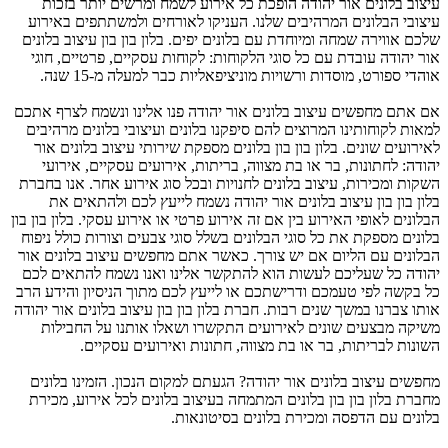
עיצוב בלונים אור יהודה הופכת כל אירוע לשמח ומרשים יותר בזכות
עיצובי הבלונים המרהיבים שלנו. העניקו לאורחים ולמשתתפים באירוע
שלכם אווירה שמחה ומיוחדת עם בלונים יפים. בלון בון בון עיצוב בלונים
אור יהודה עובדת עם כל סוגי הלקוחות: לקוחות עסקיים, פרטיים, חוגי
אוהדי ספורט, מוסדות ורשויות מוניציפאליות כבר למעלה מ-15 שנה.
אם אתם מחפשים עיצוב בלונים אור יהודה פנו אלינו ונשמח לצרף אתכם
למאות לקוחותינו המרוצים להם סיפקנו בלונים ועיצובי בלונים מרהיבים
לאירועים שונים. בלון בון בון בלונים מספקת שירותי עיצוב בלונים אור
יהודה: לחתונות, בר או בת מצווה, בריתות, אירועים עסקיים, אירועי
השקות ומכירות, עיצוב בלונים לחנויות ובכל סוג אירוע אחר. אנו בחברת
בלון בון בון עיצוב בלונים אור יהודה נשמח לייעץ לכם ולהתאים את
הבלונים לאופי האירוע בין אם זה אירוע פרטי או אירוע עסקי. בלון בון בון
בלונים מספקת את כל סוגי הבלונים בשלל סוגי צבעים וצורות כולל ניפוח
הבלונים עם הליום אם יש צורך. כאשר אתם מחפשים עיצוב בלונים אור
יהודה כל שעליכם לעשות הוא להתקשר אלינו ואנו נשמח להתאים לכם
כל בקשה לפי טעמכם ודרישתכם או לייעץ לכם מתוך הניסיון והידע הרב
אותו צברנו במשך שנים רבות. חברת בלון בון בון עיצוב בלונים אור יהודה
משיקה מבצעים שונים לאירועים התקשרו ושאלו אותנו על החבילות
השונות לבריתות, בר או בת מצווה, חתונות ואירועים עסקיים.
מחפשים עיצוב בלונים אור יהודה? הגעתם למקום הנכון. הזמינו בלונים
מחברת בלון בון בון בלונים המתמחה בעיצוב בלונים לכל אירוע, מכירת
בלונים עם הדפסה ומכירת בלונים בסיטונאות.