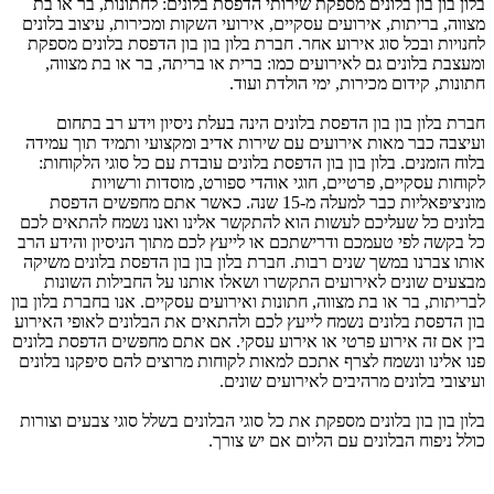
בלון בון בון בלונים מספקת שירותי הדפסת בלונים: לחתונות, בר או בת
מצווה, בריתות, אירועים עסקיים, אירועי השקות ומכירות, עיצוב בלונים
לחנויות ובכל סוג אירוע אחר. חברת בלון בון בון הדפסת בלונים מספקת
ומעצבת בלונים גם לאירועים כמו: ברית או בריתה, בר או בת מצווה,
חתונות, קידום מכירות, ימי הולדת ועוד.
חברת בלון בון בון הדפסת בלונים הינה בעלת ניסיון וידע רב בתחום
ועיצבה כבר מאות אירועים עם שירות אדיב ומקצועי ותמיד תוך עמידה
בלוח הזמנים. בלון בון בון הדפסת בלונים עובדת עם כל סוגי הלקוחות:
לקוחות עסקיים, פרטיים, חוגי אוהדי ספורט, מוסדות ורשויות
מוניציפאליות כבר למעלה מ-15 שנה. כאשר אתם מחפשים הדפסת
בלונים כל שעליכם לעשות הוא להתקשר אלינו ואנו נשמח להתאים לכם
כל בקשה לפי טעמכם ודרישתכם או לייעץ לכם מתוך הניסיון והידע הרב
אותו צברנו במשך שנים רבות. חברת בלון בון בון הדפסת בלונים משיקה
מבצעים שונים לאירועים התקשרו ושאלו אותנו על החבילות השונות
לבריתות, בר או בת מצווה, חתונות ואירועים עסקיים. אנו בחברת בלון בון
בון הדפסת בלונים נשמח לייעץ לכם ולהתאים את הבלונים לאופי האירוע
בין אם זה אירוע פרטי או אירוע עסקי. אם אתם מחפשים הדפסת בלונים
פנו אלינו ונשמח לצרף אתכם למאות לקוחות מרוצים להם סיפקנו בלונים
ועיצובי בלונים מרהיבים לאירועים שונים.
בלון בון בון בלונים מספקת את כל סוגי הבלונים בשלל סוגי צבעים וצורות
כולל ניפוח הבלונים עם הליום אם יש צורך.