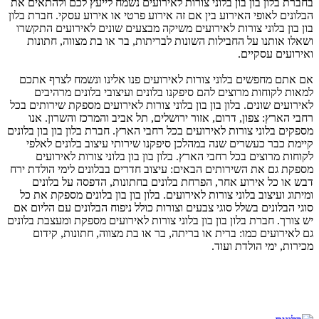
בחברת בלון בון בון בלוני צורות לאירועים נשמח לייעץ לכם ולהתאים את
הבלונים לאופי האירוע בין אם זה אירוע פרטי או אירוע עסקי. חברת בלון
בון בון בלוני צורות לאירועים משיקה מבצעים שונים לאירועים התקשרו
ושאלו אותנו על החבילות השונות לבריתות, בר או בת מצווה, חתונות
ואירועים עסקיים.
אם אתם מחפשים בלוני צורות לאירועים פנו אלינו ונשמח לצרף אתכם
למאות לקוחות מרוצים להם סיפקנו בלונים ועיצובי בלונים מרהיבים
לאירועים שונים. בלון בון בון בלוני צורות לאירועים מספקת שירותים בכל
רחבי הארץ: צפון, דרום, אזור ירושלים, תל אביב והמרכז והשרון. אנו
מספקים בלוני צורות לאירועים בכל רחבי הארץ. חברת בלון בון בון בלונים
קיימת כבר כעשרים שנה במהלכן סיפקנו שירותי עיצוב בלונים לאלפי
לקוחות מרוצים בכל רחבי הארץ. בלון בון בון בלוני צורות לאירועים
מספקת גם את השירותים הבאים: עיצוב חדרים בבלונים לימי הולדת ירח
דבש או כל אירוע אחר, הפרחת בלונים בחתונות, הדפסה על בלונים
ומיתוג ועיצוב בלוני צורות לאירועים. בלון בון בון בלונים מספקת את כל
סוגי הבלונים בשלל סוגי צבעים וצורות כולל ניפוח הבלונים עם הליום אם
יש צורך. חברת בלון בון בון בלוני צורות לאירועים מספקת ומעצבת בלונים
גם לאירועים כמו: ברית או בריתה, בר או בת מצווה, חתונות, קידום
מכירות, ימי הולדת ועוד.