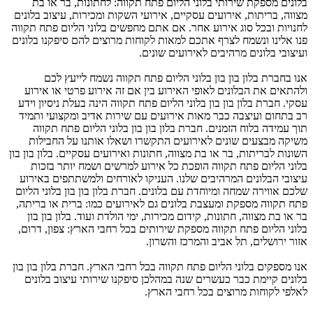
בלונים מספקת שירותי בלוני הליום פתח תקווה: לחתונות, בר או בת
מצווה, בריתות, אירועים עסקיים, אירועי השקות ומכירות, עיצוב בלונים
לחנויות ובכל סוג אירוע אחר. אם אתם מחפשים בלוני הליום פתח תקווה
פנו אלינו ונשמח לצרף אתכם למאות לקוחות מרוצים להם סיפקנו בלונים
ועיצובי בלונים מרהיבים לאירועים שונים.
אנו בחברת בלון בון בון בלוני הליום פתח תקווה נשמח לייעץ לכם
ולהתאים את הבלונים לאופי האירוע בין אם זה אירוע פרטי או אירוע
עסקי. חברת בלון בון בון בלוני הליום פתח תקווה הינה בעלת ניסיון וידע
רב בתחום ועיצבה כבר מאות אירועים עם שירות אדיב ומקצועי ותמיד
תוך עמידה בלוח הזמנים. חברת בלון בון בון בלוני הליום פתח תקווה
משיקה מבצעים שונים לאירועים התקשרו ושאלו אותנו על החבילות
השונות לבריתות, בר או בת מצווה, חתונות ואירועים עסקיים. בלון בון בון
בלוני הליום פתח תקווה הופכת כל אירוע למרשים ושמח יותר בזכות
עיצובי הבלונים המרהיבים שלנו. העניקו לאורחים ולמשתתפים באירוע
שלכם אווירה שמחה ומיוחדת עם בלונים. חברת בלון בון בון בלוני הליום
פתח תקווה מספקת ומעצבת בלונים גם לאירועים כמו: ברית או בריתה,
בר או בת מצווה, חתונות, קידום מכירות, ימי הולדת ועוד. בלון בון בון
בלוני הליום פתח תקווה מספקת שירותים בכל רחבי הארץ: צפון, דרום,
אזור ירושלים, תל אביב והמרכז והשרון.
אנו מספקים בלוני הליום פתח תקווה בכל רחבי הארץ. חברת בלון בון בון
בלונים קיימת כבר כעשרים שנה במהלכן סיפקנו שירותי עיצוב בלונים
לאלפי לקוחות מרוצים בכל רחבי הארץ.