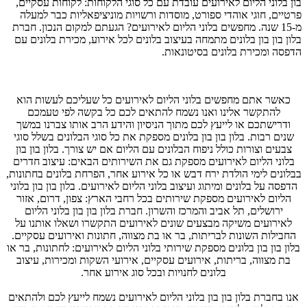
בון בלוני הליום לאירועים עובדת עם כל סוגי הלקוחות: לקוחות עסקיים,
פרטיים, חוגי אוהדי ספורט, מוסדות ורשויות מוניציפאליות כבר למעלה
מ-15 שנה. מחפשים בלוני הליום לאירועים? הגעתם למקום הנכון. חברת
בלון בון בון בלונים מתמחה בעיצוב בלונים לכל אירוע, מכירת בלונים עם
הדפסה ומכירת בלונים בסיטונאות.
כאשר אתם מחפשים בלוני הליום לאירועים כל שעליכם לעשות הוא
להתקשר אלינו ואנו נשמח להתאים לכם כל בקשה לפי טעמכם
ודרישתכם או לייעץ לכם מתוך הניסיון והידע הרב אותו צברנו במשך
שנים רבות. בלון בון בון בלונים מספקת את כל סוגי הבלונים בשלל סוגי
צבעים וצורות כולל ניפוח הבלונים עם הליום אם יש צורך. בלון בון בון
בלוני הליום לאירועים מספקת גם את השירותים הבאים: עיצוב חדרים
בבלונים לימי הולדת ירח דבש או כל אירוע אחר, הפרחת בלונים בחתונות,
הדפסה על בלונים ומיתוג ועיצוב בלוני הליום לאירועים. בלון בון בון בלוני
הליום לאירועים מספקת שירותים בכל רחבי הארץ: צפון, דרום, אזור
ירושלים, תל אביב והמרכז והשרון. חברת בלון בון בון בלוני הליום
לאירועים משיקה מבצעים שונים לאירועים התקשרו ושאלו אותנו על
החבילות השונות לבריתות, בר או בת מצווה, חתונות ואירועים עסקיים.
בלון בון בון בלונים מספקת שירותי בלוני הליום לאירועים: לחתונות, בר או
בת מצווה, בריתות, אירועים עסקיים, אירועי השקות ומכירות, עיצוב
בלונים לחנויות ובכל סוג אירוע אחר.
אנו בחברת בלון בון בון בלוני הליום לאירועים נשמח לייעץ לכם ולהתאים