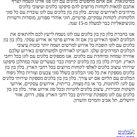
בסיטונאות. אם אתם מחפשים בלונים עם לוגו פנו אלינו ונשמח לצרף
אתכם למאות לקוחות מרוצים להם סיפקנו בלונים ועיצובי בלונים
מרהיבים לאירועים שונים. בלון בון בון בלונים עם לוגו עובדת עם כל סוגי
הלקוחות: לקוחות עסקיים, פרטיים, חוגי אוהדי ספורט, מוסדות ורשויות
מוניציפאליות כבר למעלה מ-15 שנה.
אנו בחברת בלון בון בון בלונים עם לוגו נשמח לייעץ לכם ולהתאים את
הבלונים לאופי האירוע בין אם זה אירוע פרטי או אירוע עסקי. בלון בון בון
בלונים עם לוגו הופכת כל אירוע למרשים ושמח יותר בזכות עיצובי
הבלונים המרהיבים שלנו. העניקו לאורחים ולמשתתפים באירוע שלכם
אווירה שמחה ומיוחדת עם בלונים. אנו מספקים בלונים עם לוגו בכל רחבי
הארץ. חברת בלון בון בון בלונים קיימת כבר כעשרים שנה במהלכן סיפקנו
שירותי עיצוב בלונים לאלפי לקוחות מרוצים בכל רחבי הארץ. בלון בון בון
בלונים מספקת את כל סוגי הבלונים בשלל סוגי צבעים וצורות כולל ניפוח
הבלונים עם הליום אם יש צורך. בלון בון בון בלונים מספקת שירותי בלונים
עם לוגו: לחתונות, בר או בת מצווה, בריתות, אירועים עסקיים, אירועי
השקות ומכירות, עיצוב בלונים לחנויות ובכל סוג אירוע אחר. בלון בון בון
בלונים עם לוגו מספקת שירותים בכל רחבי הארץ: צפון, דרום, אזור
ירושלים, תל אביב והמרכז והשרון.