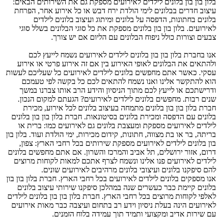
בלון בון בון בלונים לילדים לאירועים מספקת גם את השירותים הבאים:
עיצוב חדרים בבלונים לימי הולדת ירח דבש או כל אירוע אחר, הפרחת
בלונים בחתונות, הדפסה על בלונים ומיתוג ועיצוב בלונים לילדים
לאירועים. בלון בון בון בלונים מספקת את כל סוגי הבלונים בשלל סוגי
צבעים וצורות כולל ניפוח הבלונים עם הליום אם יש צורך.
אנו בחברת בלון בון בון בלונים לילדים לאירועים נשמח לייעץ לכם
ולהתאים את הבלונים לאופי האירוע בין אם זה אירוע פרטי או אירוע
עסקי. כאשר אתם מחפשים בלונים לילדים לאירועים כל שעליכם לעשות
הוא להתקשר אלינו ואנו נשמח להתאים לכם כל בקשה לפי טעמכם
ודרישתכם או לייעץ לכם מתוך הניסיון והידע הרב אותו צברנו במשך
שנים רבות. מחפשים בלונים לילדים לאירועים? הגעתם למקום הנכון.
חברת בלון בון בון בלונים מתמחה בעיצוב בלונים לכל אירוע, מכירת
בלונים עם הדפסה ומכירת בלונים בסיטונאות. חברת בלון בון בון בלונים
לילדים לאירועים מספקת ומעצבת בלונים גם לאירועים כמו: ברית או
בריתה, בר או בת מצווה, חתונות, קידום מכירות, ימי הולדת ועוד. בלון בון
בון בלונים לילדים לאירועים מספקת שירותים בכל רחבי הארץ: צפון,
דרום, אזור ירושלים, תל אביב והמרכז והשרון. אם אתם מחפשים בלונים
לילדים לאירועים פנו אלינו ונשמח לצרף אתכם למאות לקוחות מרוצים
להם סיפקנו בלונים ועיצובי בלונים מרהיבים לאירועים שונים.
אנו מספקים בלונים לילדים לאירועים בכל רחבי הארץ. חברת בלון בון בון
בלונים קיימת כבר כעשרים שנה במהלכן סיפקנו שירותי עיצוב בלונים
לאלפי לקוחות מרוצים בכל רחבי הארץ. חברת בלון בון בון בלונים לילדים
לאירועים הינה בעלת ניסיון וידע רב בתחום ועיצבה כבר מאות אירועים
עם שירות אדיב ומקצועי ותמיד תוך עמידה בלוח הזמנים.