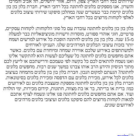
שירותים בכל רחבי הארץ: צפון, דרום, אזור ירושלים, תל אביב והמרכז
והשרון. אנו מספקים בלונים לחתונה בכל רחבי הארץ. חברת בלון בון בון
בלונים קיימת כבר כעשרים שנה במהלכן סיפקנו שירותי עיצוב בלונים
לאלפי לקוחות מרוצים בכל רחבי הארץ.
בלון בון בון בלונים לחתונה עובדת עם כל סוגי הלקוחות: לקוחות עסקיים,
פרטיים, חוגי אוהדי ספורט, מוסדות ורשויות מוניציפאליות כבר למעלה
מ-15 שנה. בלון בון בון בלונים לחתונה הופכת כל אירוע למרשים ושמח
יותר בזכות עיצובי הבלונים המרהיבים שלנו. העניקו לאורחים
ולמשתתפים באירוע שלכם אווירה שמחה ומיוחדת עם בלונים. כאשר
אתם מחפשים בלונים לחתונה כל שעליכם לעשות הוא להתקשר אלינו
ואנו נשמח להתאים לכם כל בקשה לפי טעמכם ודרישתכם או לייעץ לכם
מתוך הניסיון והידע הרב אותו צברנו במשך שנים רבות. מחפשים בלונים
לחתונה? הגעתם למקום הנכון. חברת בלון בון בון בלונים מתמחה בעיצוב
בלונים לכל אירוע, מכירת בלונים עם הדפסה ומכירת בלונים בסיטונאות.
חברת בלון בון בון בלונים לחתונה מספקת ומעצבת בלונים גם לאירועים
כמו: ברית או בריתה, בר או בת מצווה, חתונות, קידום מכירות, ימי הולדת
ועוד. אם אתם מחפשים בלונים לחתונה פנו אלינו ונשמח לצרף אתכם
למאות לקוחות מרוצים להם סיפקנו בלונים ועיצובי בלונים מרהיבים
לאירועים שונים.