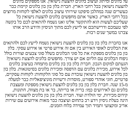
על בלונים ומיתוג ועיצוב בלונים להצעת נישואין. אנו מספקים בלונים
להצעת נישואין בכל רחבי הארץ. חברת בלון בון בון בלונים קיימת כבר
כעשרים שנה במהלכן סיפקנו שירותי עיצוב בלונים לאלפי לקוחות מרוצים
בכל רחבי הארץ. כאשר אתם מחפשים בלונים להצעת נישואין כל
שעליכם לעשות הוא להתקשר אלינו ואנו נשמח להתאים לכם כל בקשה
לפי טעמכם ודרישתכם או לייעץ לכם מתוך הניסיון והידע הרב אותו
צברנו במשך שנים רבות.
אנו בחברת בלון בון בון בלונים להצעת נישואין נשמח לייעץ לכם ולהתאים
את הבלונים לאופי האירוע בין אם זה אירוע פרטי או אירוע עסקי. בלון
בון בון בלונים מספקת את כל סוגי הבלונים בשלל סוגי צבעים וצורות כולל
ניפוח הבלונים עם הליום אם יש צורך. מחפשים בלונים להצעת נישואין?
הגעתם למקום הנכון. חברת בלון בון בון בלונים מתמחה בעיצוב בלונים
לכל אירוע, מכירת בלונים עם הדפסה ומכירת בלונים בסיטונאות. בלון בון
בון בלונים להצעת נישואין עובדת עם כל סוגי הלקוחות: לקוחות עסקיים,
פרטיים, חוגי אוהדי ספורט, מוסדות ורשויות מוניציפאליות כבר למעלה
מ-15 שנה. חברת בלון בון בון בלונים להצעת נישואין מספקת ומעצבת
בלונים גם לאירועים כמו: ברית או בריתה, בר או בת מצווה, חתונות,
קידום מכירות, ימי הולדת ועוד. חברת בלון בון בון בלונים להצעת נישואין
הינה בעלת ניסיון וידע רב בתחום ועיצבה כבר מאות אירועים עם שירות
אדיב ומקצועי ותמיד תוך עמידה בלוח הזמנים.