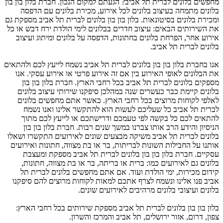
מחפשים בלונים לברית תל אביב? הגעתם למקום הנכון. חברת בלון בון בון
בלונים מתמחה בעיצוב בלונים לכל אירוע, מכירת בלונים עם הדפסה
ומכירת בלונים בסיטונאות. בלון בון בון בלונים לברית תל אביב מספקת גם
את השירותים הבאים: עיצוב חדרים בבלונים לימי הולדת ירח דבש או כל
אירוע אחר, הפרחת בלונים בחתונות, הדפסה על בלונים ומיתוג ועיצוב
בלונים לברית תל אביב.
אנו בחברת בלון בון בון בלונים לברית תל אביב נשמח לייעץ לכם ולהתאים
את הבלונים לאופי האירוע בין אם זה אירוע פרטי או אירוע עסקי. אנו
מספקים בלונים לברית תל אביב בכל רחבי הארץ. חברת בלון בון בון
בלונים קיימת כבר כעשרים שנה במהלכן סיפקנו שירותי עיצוב בלונים
לאלפי לקוחות מרוצים בכל רחבי הארץ. כאשר אתם מחפשים בלונים
לברית תל אביב כל שעליכם לעשות הוא להתקשר אלינו ואנו נשמח
להתאים לכם כל בקשה לפי טעמכם ודרישתכם או לייעץ לכם מתוך
הניסיון והידע הרב אותו צברנו במשך שנים רבות. חברת בלון בון בון
בלונים לברית תל אביב משיקה מבצעים שונים לאירועים התקשרו ושאלו
אותנו על החבילות השונות לבריתות, בר או בת מצווה, חתונות ואירועים
עסקיים. חברת בלון בון בון בלונים לברית תל אביב מספקת ומעצבת
בלונים גם לאירועים כמו: ברית או בריתה, בר או בת מצווה, חתונות,
קידום מכירות, ימי הולדת ועוד. אם אתם מחפשים בלונים לברית תל
אביב פנו אלינו ונשמח לצרף אתכם למאות לקוחות מרוצים להם סיפקנו
בלונים ועיצובי בלונים מרהיבים לאירועים שונים.
בלון בון בון בלונים לברית תל אביב מספקת שירותים בכל רחבי הארץ:
צפון, דרום, אזור ירושלים, תל אביב והמרכז והשרון.