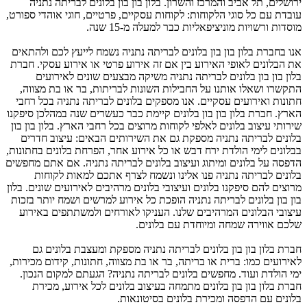
ירושלים, תל אביב והמרכז והשרון. בלון בון בון בלונים לבריתה נתניה
עובדת עם כל סוגי הלקוחות: לקוחות עסקיים, פרטיים, חוגי אוהדי ספורט,
מוסדות ורשויות מוניציפאליות כבר למעלה מ-15 שנה.
אנו בחברת בלון בון בון בלונים לבריתה נתניה נשמח לייעץ לכם ולהתאים
את הבלונים לאופי האירוע בין אם זה אירוע פרטי או אירוע עסקי. חברת
בלון בון בון בלונים לבריתה נתניה משיקה מבצעים שונים לאירועים
התקשרו ושאלו אותנו על החבילות השונות לבריתות, בר או בת מצווה,
חתונות ואירועים עסקיים. אנו מספקים בלונים לבריתה נתניה בכל רחבי
הארץ. חברת בלון בון בון בלונים קיימת כבר כעשרים שנה במהלכן סיפקנו
שירותי עיצוב בלונים לאלפי לקוחות מרוצים בכל רחבי הארץ. בלון בון בון
בלונים לבריתה נתניה מספקת גם את השירותים הבאים: עיצוב חדרים
בבלונים לימי הולדת ירח דבש או כל אירוע אחר, הפרחת בלונים בחתונות,
הדפסה על בלונים ומיתוג ועיצוב בלונים לבריתה נתניה. אם אתם מחפשים
בלונים לבריתה נתניה פנו אלינו ונשמח לצרף אתכם למאות לקוחות
מרוצים להם סיפקנו בלונים ועיצובי בלונים מרהיבים לאירועים שונים. בלון
בון בון בלונים לבריתה נתניה הופכת כל אירוע למרשים ושמח יותר בזכות
עיצובי הבלונים המרהיבים שלנו. העניקו לאורחים ולמשתתפים באירוע
שלכם אווירה שמחה ומיוחדת עם בלונים.
חברת בלון בון בון בלונים לבריתה נתניה מספקת ומעצבת בלונים גם
לאירועים כמו: ברית או בריתה, בר או בת מצווה, חתונות, קידום מכירות,
ימי הולדת ועוד. מחפשים בלונים לבריתה נתניה? הגעתם למקום הנכון.
חברת בלון בון בון בלונים מתמחה בעיצוב בלונים לכל אירוע, מכירת
בלונים עם הדפסה ומכירת בלונים בסיטונאות.