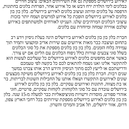
לאירוע בירושלים מספקת גם את השירותים הבאים: עיצוב חדרים
בבלונים לימי הולדת ירח דבש או כל אירוע אחר, הפרחת בלונים בחתונות,
הדפסה על בלונים ומיתוג ועיצוב בלונים לאירוע בירושלים. בלון בון בון
בלונים לאירוע בירושלים הופכת כל אירוע למרשים ושמח יותר בזכות
עיצובי הבלונים המרהיבים שלנו. העניקו לאורחים ולמשתתפים באירוע
שלכם אווירה שמחה ומיוחדת עם בלונים.
חברת בלון בון בון בלונים לאירוע בירושלים הינה בעלת ניסיון וידע רב
בתחום ועיצבה כבר מאות אירועים עם שירות אדיב ומקצועי ותמיד תוך
עמידה בלוח הזמנים. בלון בון בון בלונים מספקת את כל סוגי הבלונים
בשלל סוגי צבעים וצורות כולל ניפוח הבלונים עם הליום אם יש צורך.
כאשר אתם מחפשים בלונים לאירוע בירושלים כל שעליכם לעשות הוא
להתקשר אלינו ואנו נשמח להתאים לכם כל בקשה לפי טעמכם
ודרישתכם או לייעץ לכם מתוך הניסיון והידע הרב אותו צברנו במשך
שנים רבות. חברת בלון בון בון בלונים לאירוע בירושלים משיקה מבצעים
שונים לאירועים התקשרו ושאלו אותנו על החבילות השונות לבריתות, בר
או בת מצווה, חתונות ואירועים עסקיים. בלון בון בון בלונים לאירוע
בירושלים עובדת עם כל סוגי הלקוחות: לקוחות עסקיים, פרטיים, חוגי
אוהדי ספורט, מוסדות ורשויות מוניציפאליות כבר למעלה מ-15 שנה. בלון
בון בון בלונים לאירוע בירושלים מספקת שירותים בכל רחבי הארץ: צפון,
דרום, אזור ירושלים, תל אביב והמרכז והשרון.