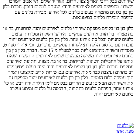
שירותים בכל רחבי הארץ: צפון, דרום, אזור ירושלים, תל אביב והמרכז
והשרון. מחפשים בלונים לאירועים יהוד? הגעתם למקום הנכון. חברת בלון
בון בון בלונים מתמחה בעיצוב בלונים לכל אירוע, מכירת בלונים עם
הדפסה ומכירת בלונים בסיטונאות.
בלון בון בון בלונים מספקת שירותי בלונים לאירועים יהוד: לחתונות, בר או
בת מצווה, בריתות, אירועים עסקיים, אירועי השקות ומכירות, עיצוב
בלונים לחנויות ובכל סוג אירוע אחר. בלון בון בון בלונים לאירועים יהוד
עובדת עם כל סוגי הלקוחות: לקוחות עסקיים, פרטיים, חוגי אוהדי ספורט,
מוסדות ורשויות מוניציפאליות כבר למעלה מ-15 שנה. חברת בלון בון בון
בלונים לאירועים יהוד משיקה מבצעים שונים לאירועים התקשרו ושאלו
אותנו על החבילות השונות לבריתות, בר או בת מצווה, חתונות ואירועים
עסקיים. חברת בלון בון בון בלונים לאירועים יהוד הינה בעלת ניסיון וידע
רב בתחום ועיצבה כבר מאות אירועים עם שירות אדיב ומקצועי ותמיד
תוך עמידה בלוח הזמנים. בלון בון בון בלונים לאירועים יהוד מספקת גם
את השירותים הבאים: עיצוב חדרים בבלונים לימי הולדת ירח דבש או כל
אירוע אחר, הפרחת בלונים בחתונות, הדפסה על בלונים ומיתוג ועיצוב
בלונים לאירועים יהוד.
מפת אתר