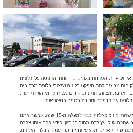
ל אירוע אחר, הפרחת בלונים בחתונות, הדפסה על בלונים
קוחות מרוצים להם סיפקנו בלונים ועיצובי בלונים מרהיבים
ר או בת מצווה, חתונות, קידום מכירות, ימי הולדת ועוד.
 בלונים עם הדפסה ומכירת בלונים בסיטונאות.
בלון בון בון בלונים לאירועים זכרון יעקב עובדת עם כל סוגי הלקוחות: לקוחות עסקיים, פרטיים, חוגי אוהדי ספורט, מוסדות ורשויות מוניציפאליות כבר למעלה מ-15 שנה. כאשר אתם
תכם או לייעץ לכם מתוך הניסיון והידע הרב אותו צברנו
ם עם שירות אדיב ומקצועי ותמיד תוך עמידה בלוח הזמנים.