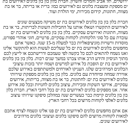
ירושלים, תל אביב והמרכז והשרון. חברת בלון בון בון בלונים לאירועים בת
ים מספקת ומעצבת בלונים גם לאירועים כמו: ברית או בריתה, בר או בת
מצווה, חתונות, קידום מכירות, ימי הולדת ועוד.
חברת בלון בון בון בלונים לאירועים בת ים משיקה מבצעים שונים
לאירועים התקשרו ושאלו אותנו על החבילות השונות לבריתות, בר או בת
מצווה, חתונות ואירועים עסקיים. בלון בון בון בלונים לאירועים בת ים
עובדת עם כל סוגי הלקוחות: לקוחות עסקיים, פרטיים, חוגי אוהדי ספורט,
מוסדות ורשויות מוניציפאליות כבר למעלה מ-15 שנה. כאשר אתם
מחפשים בלונים לאירועים בת ים כל שעליכם לעשות הוא להתקשר אלינו
ואנו נשמח להתאים לכם כל בקשה לפי טעמכם ודרישתכם או לייעץ לכם
מתוך הניסיון והידע הרב אותו צברנו במשך שנים רבות. בלון בון בון בלונים
לאירועים בת ים הופכת כל אירוע למרשים ושמח יותר בזכות עיצובי
הבלונים המרהיבים שלנו. העניקו לאורחים ולמשתתפים באירוע שלכם
אווירה שמחה ומיוחדת עם בלונים. בלון בון בון בלונים מספקת שירותי
בלונים לאירועים בת ים: לחתונות, בר או בת מצווה, בריתות, אירועים
עסקיים, אירועי השקות ומכירות, עיצוב בלונים לחנויות ובכל סוג אירוע
אחר. אנו מספקים בלונים לאירועים בת ים בכל רחבי הארץ. חברת בלון
בון בון בלונים קיימת כבר כעשרים שנה במהלכן סיפקנו שירותי עיצוב
בלונים לאלפי לקוחות מרוצים בכל רחבי הארץ.
אם אתם מחפשים בלונים לאירועים בת ים פנו אלינו ונשמח לצרף אתכם
למאות לקוחות מרוצים להם סיפקנו בלונים ועיצובי בלונים מרהיבים
לאירועים שונים.