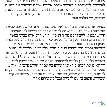
אירוע למרשים ושמח יותר בזכות עיצובי הבלונים המרהיבים שלנו. העניקו
לאורחים ולמשתתפים באירוע שלכם אווירה שמחה ומיוחדת עם בלונים.
חברת בלון בון בון בלונים לאירועים בפתח תקוה מספקת ומעצבת בלונים
גם לאירועים כמו: ברית או בריתה, בר או בת מצווה, חתונות, קידום
מכירות, ימי הולדת ועוד.
כאשר אתם מחפשים בלונים לאירועים בפתח תקוה כל שעליכם לעשות
הוא להתקשר אלינו ואנו נשמח להתאים לכם כל בקשה לפי טעמכם
ודרישתכם או לייעץ לכם מתוך הניסיון והידע הרב אותו צברנו במשך
שנים רבות. חברת בלון בון בון בלונים לאירועים בפתח תקוה הינה בעלת
ניסיון וידע רב בתחום ועיצבה כבר מאות אירועים עם שירות אדיב
ומקצועי ותמיד תוך עמידה בלוח הזמנים. בלון בון בון בלונים לאירועים
בפתח תקוה עובדת עם כל סוגי הלקוחות: לקוחות עסקיים, פרטיים, חוגי
אוהדי ספורט, מוסדות ורשויות מוניציפאליות כבר למעלה מ-15 שנה. אנו
בחברת בלון בון בון בלונים לאירועים בפתח תקוה נשמח לייעץ לכם
ולהתאים את הבלונים לאופי האירוע בין אם זה אירוע פרטי או אירוע
עסקי. בלון בון בון בלונים מספקת שירותי בלונים לאירועים בפתח תקוה:
לחתונות, בר או בת מצווה, בריתות, אירועים עסקיים, אירועי השקות
ומכירות, עיצוב בלונים לחנויות ובכל סוג אירוע אחר.