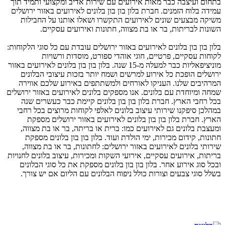
בתחום ועיצבה כבר מאות אירועים עם שירות אדיב ומקצועי ותמיד תוך
עמידה בלוח הזמנים. חברת בלון בון בון בלונים לאירועים באזור ירושלים
משיקה מבצעים שונים לאירועים התקשרו ושאלו אותנו על החבילות
השונות לבריתות, בר או בת מצווה, חתונות ואירועים עסקיים.
בלון בון בון בלונים לאירועים באזור ירושלים עובדת עם כל סוגי הלקוחות:
לקוחות עסקיים, פרטיים, חוגי אוהדי ספורט, מוסדות ורשויות
מוניציפאליות כבר למעלה מ-15 שנה. בלון בון בון בלונים לאירועים באזור
ירושלים הופכת כל אירוע למרשים ושמח יותר בזכות עיצובי הבלונים
המרהיבים שלנו. העניקו לאורחים ולמשתתפים באירוע שלכם אווירה
שמחה ומיוחדת עם בלונים. אנו מספקים בלונים לאירועים באזור ירושלים
בכל רחבי הארץ. חברת בלון בון בון בלונים קיימת כבר כעשרים שנה
במהלכן סיפקנו שירותי עיצוב בלונים לאלפי לקוחות מרוצים בכל רחבי
הארץ. חברת בלון בון בון בלונים לאירועים באזור ירושלים מספקת
ומעצבת בלונים גם לאירועים כמו: ברית או בריתה, בר או בת מצווה,
חתונות, קידום מכירות, ימי הולדת ועוד. בלון בון בון בלונים מספקת
שירותי בלונים לאירועים באזור ירושלים: לחתונות, בר או בת מצווה,
בריתות, אירועים עסקיים, אירועי השקות ומכירות, עיצוב בלונים לחנויות
ובכל סוג אירוע אחר. בלון בון בון בלונים מספקת את כל סוגי הבלונים
בשלל סוגי צבעים וצורות כולל ניפוח הבלונים עם הליום אם יש צורך.