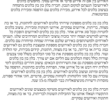
האירוע בין אם זה אירוע פרטי או אירוע עסקי. מחפשים בלונים
לאירועים? הגעתם למקום הנכון. חברת בלון בון בון בלונים מתמחה
בעיצוב בלונים לכל אירוע, מכירת בלונים עם הדפסה ומכירת בלונים
בסיטונאות.
בלון בון בון בלונים מספקת שירותי בלונים לאירועים: לחתונות, בר או בת
מצווה, בריתות, אירועים עסקיים, אירועי השקות ומכירות, עיצוב בלונים
לחנויות ובכל סוג אירוע אחר. בלון בון בון בלונים לאירועים הופכת כל
אירוע למרשים ושמח יותר בזכות עיצובי הבלונים המרהיבים שלנו. העניקו
לאורחים ולמשתתפים באירוע שלכם אווירה שמחה ומיוחדת עם בלונים.
חברת בלון בון בון בלונים לאירועים מספקת ומעצבת בלונים גם לאירועים
כמו: ברית או בריתה, בר או בת מצווה, חתונות, קידום מכירות, ימי הולדת
ועוד. בלון בון בון בלונים מספקת את כל סוגי הבלונים בשלל סוגי צבעים
וצורות כולל ניפוח הבלונים עם הליום אם יש צורך. בלון בון בון בלונים
לאירועים מספקת גם את השירותים הבאים: עיצוב חדרים בבלונים לימי
הולדת ירח דבש או כל אירוע אחר, הפרחת בלונים בחתונות, הדפסה על
בלונים ומיתוג ועיצוב בלונים לאירועים. בלון בון בון בלונים לאירועים
עובדת עם כל סוגי הלקוחות: לקוחות עסקיים, פרטיים, חוגי אוהדי ספורט,
מוסדות ורשויות מוניציפאליות כבר למעלה מ-15 שנה.
חברת בלון בון בון בלונים לאירועים משיקה מבצעים שונים לאירועים
התקשרו ושאלו אותנו על החבילות השונות לבריתות, בר או בת מצווה,
חתונות ואירועים עסקיים.