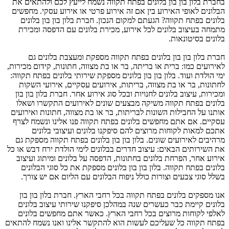
בחברת בלון בון בון בלונים בפתח תקווה נשמח לייעץ לכם ולהתאים את
הבלונים לאופי האירוע בין אם זה אירוע פרטי או אירוע עסקי. מחפשים
בלונים בפתח תקווה? הגעתם למקום הנכון. חברת בלון בון בון בלונים
מתמחה בעיצוב בלונים לכל אירוע, מכירת בלונים עם הדפסה ומכירת
בלונים בסיטונאות.
חברת בלון בון בון בלונים בפתח תקווה מספקת ומעצבת בלונים גם
לאירועים כמו: ברית או בריתה, בר או בת מצווה, חתונות, קידום מכירות,
ימי הולדת ועוד. בלון בון בון בלונים מספקת שירותי בלונים בפתח תקווה:
לחתונות, בר או בת מצווה, בריתות, אירועים עסקיים, אירועי השקות
ומכירות, עיצוב בלונים לחנויות ובכל סוג אירוע אחר. חברת בלון בון בון
בלונים בפתח תקווה משיקה מבצעים שונים לאירועים התקשרו ושאלו
אותנו על החבילות השונות לבריתות, בר או בת מצווה, חתונות ואירועים
עסקיים. אם אתם מחפשים בלונים בפתח תקווה פנו אלינו ונשמח לצרף
אתכם למאות לקוחות מרוצים להם סיפקנו בלונים ועיצובי בלונים
מרהיבים לאירועים שונים. בלון בון בון בלונים בפתח תקווה מספקת גם
את השירותים הבאים: עיצוב חדרים בבלונים לימי הולדת ירח דבש או כל
אירוע אחר, הפרחת בלונים בחתונות, הדפסה על בלונים ומיתוג ועיצוב
בלונים בפתח תקווה. בלון בון בון בלונים מספקת את כל סוגי הבלונים
בשלל סוגי צבעים וצורות כולל ניפוח הבלונים עם הליום אם יש צורך.
אנו מספקים בלונים בפתח תקווה בכל רחבי הארץ. חברת בלון בון בון
בלונים קיימת כבר כעשרים שנה במהלכן סיפקנו שירותי עיצוב בלונים
לאלפי לקוחות מרוצים בכל רחבי הארץ. כאשר אתם מחפשים בלונים
בפתח תקווה כל שעליכם לעשות הוא להתקשר אלינו ואנו נשמח להתאים